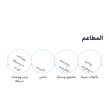
المطاعم
تاني
مأكولات بحرية
مشاوي وستيك
شامي
برجر ووجبات
سريعة