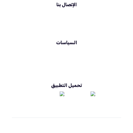
الإتصال بنا
siyahatna.sa@gmail.com
0536660647
السياسات
الشروط والأحكام
سياسة الخصوصية
تحميل التطبيق
جميع الحقوق محفوظة © 2026 سياحتنا. تنفيذ
خليج